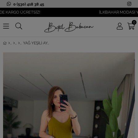
0 (530) 418 38 45
RGO ÜCRETSİZ!
İLKBAHAR MODASI YANIBA
0
YAĞ YEŞILI AYARLANABILIR İP ASKILI AYROBIN ELBISE