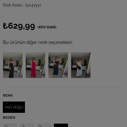
(y047yy)
₺629,99
(KDV Dahil)
Bu ürünün diğer renk seçenekleri.
RENK
YAĞ YEŞİLİ
BEDEN