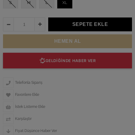
S
M
L
XL
GELDİĞİNDE HABER VER
Telefonla Sipariş
Favorilere Ekle
İstek Listeme Ekle
Karşılaştır
Fiyat Düşünce Haber Ver