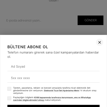
Olsun !
GÖNDER
Kurumsal
BÜLTENE ABONE OL
Müşteri İlişkileri
Telefon numaranı girerek sana özel kampanyalardan haberdar
ol.
Yardım
Kargo Takibi
Sosyal Medya
Tanıtım, pazarlama, reklam ve benzeri amaçlarla tarafıma ticari elektronik ileti
gönderilmesine izin veriyorum.
'ni okudum onay
Elektronik Ticari İleti Aydınlatma Metni
veriyorum.
Paylaştığım bilgilerin
KVKK kapsamında tarafınızca korunmasını, sms ve WhatsApp
kabul ediyorum.
üzerinden bilgilendirmeleri almayı
© 2019
betulbabacan
.com
- Tüm Hakları Saklıdır.