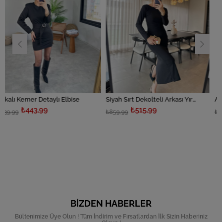
aylı Elbise
Siyah Sırt Dekolteli Arkası Yırtmaçlı Elbise
Apoletli Kargo Cep
₺515,99
₺959,9
₺859,99
₺1.599,99
BIZDEN HABERLER
Bültenimize Üye Olun ! Tüm İndirim ve Fırsatlardan İlk Sizin Haberiniz