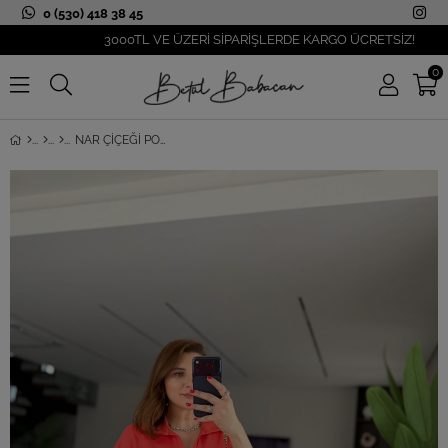
0 (530) 418 38 45
3000TL VE ÜZERİ SİPARİŞLERDE KARGO ÜCRETSİZ!
0
NAR ÇIÇEĞI POLO YAKA ÇIMALI CEPLI ELBISE