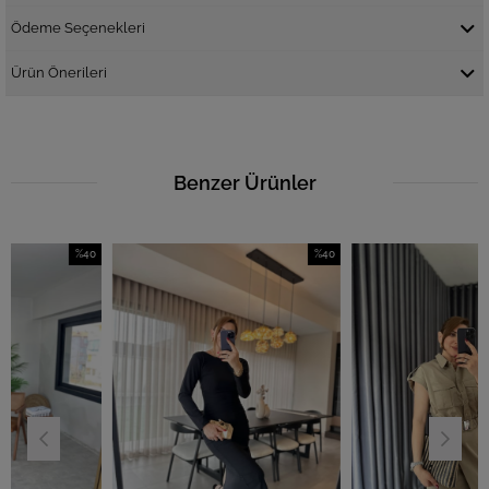
Ödeme Seçenekleri
Ürün Önerileri
Benzer Ürünler
%40
%40
İndirim
İndirim
İn
%40İndirim
%40İndirim
%