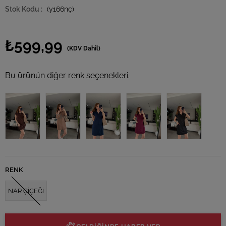
(y166nç)
₺599,99
(KDV Dahil)
Bu ürünün diğer renk seçenekleri.
Tükendi
RENK
NAR ÇİÇEĞİ