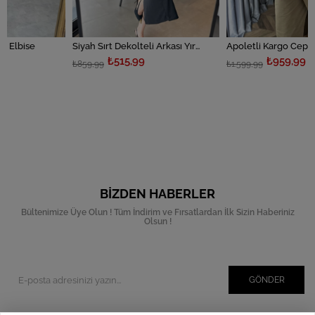
Siyah Sırt Dekolteli Arkası Yırtmaçlı Elbise
Apoletli Kargo Cepli Elbise
₺515,99
₺959,99
₺859,99
₺1.599,99
BIZDEN HABERLER
Bültenimize Üye Olun ! Tüm İndirim ve Fırsatlardan İlk Sizin Haberiniz
Olsun !
GÖNDER