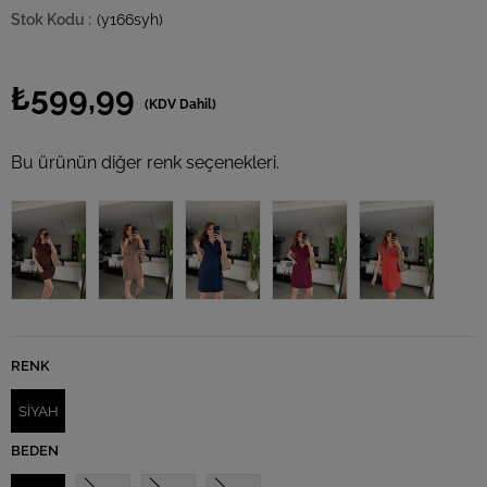
(y166syh)
₺599,99
(KDV Dahil)
Bu ürünün diğer renk seçenekleri.
Tükendi
Tükendi
RENK
SİYAH
BEDEN