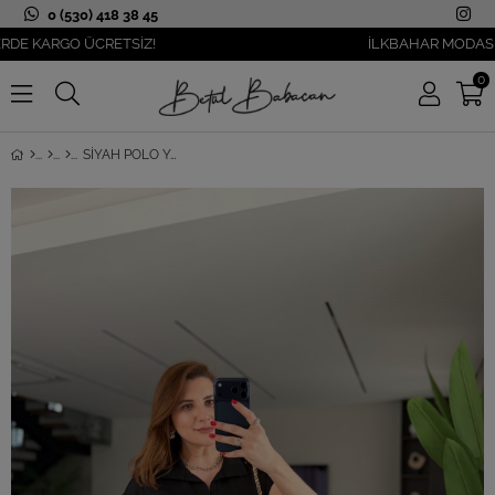
0 (530) 418 38 45
KARGO ÜCRETSİZ!
İLKBAHAR MODASI YANI
0
SIYAH POLO YAKA ÇIMALI CEPLI ELBISE