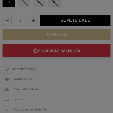
S
M
L
XL
GELDİĞİNDE HABER VER
Telefonla Sipariş
Favorilere Ekle
İstek Listeme Ekle
Karşılaştır
Fiyat Düşünce Haber Ver