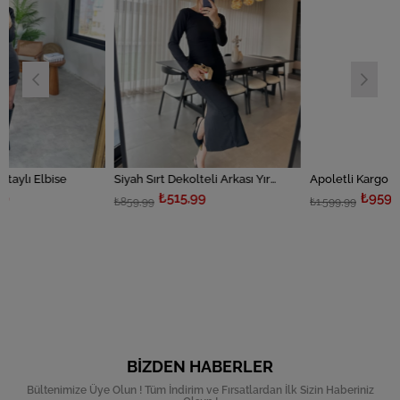
se
Siyah Sırt Dekolteli Arkası Yırtmaçlı Elbise
Apoletli Kargo Cepli Elbise
₺515,99
₺959,99
₺859,99
₺1.599,99
BIZDEN HABERLER
Bültenimize Üye Olun ! Tüm İndirim ve Fırsatlardan İlk Sizin Haberiniz