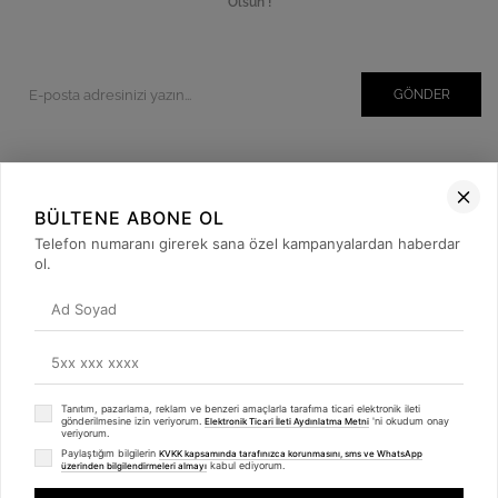
Olsun !
GÖNDER
Kurumsal
BÜLTENE ABONE OL
Müşteri İlişkileri
Telefon numaranı girerek sana özel kampanyalardan haberdar
ol.
Yardım
Kargo Takibi
Sosyal Medya
Tanıtım, pazarlama, reklam ve benzeri amaçlarla tarafıma ticari elektronik ileti
gönderilmesine izin veriyorum.
'ni okudum onay
Elektronik Ticari İleti Aydınlatma Metni
veriyorum.
Paylaştığım bilgilerin
KVKK kapsamında tarafınızca korunmasını, sms ve WhatsApp
kabul ediyorum.
üzerinden bilgilendirmeleri almayı
© 2019
betulbabacan
.com
- Tüm Hakları Saklıdır.