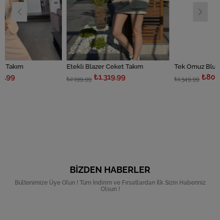
Etekli Blazer Ceket Takım
₺1.319,99
₺809,99
₺2.199,99
₺1.349,99
BIZDEN HABERLER
Bültenimize Üye Olun ! Tüm İndirim ve Fırsatlardan İlk Sizin Haberiniz
Olsun !