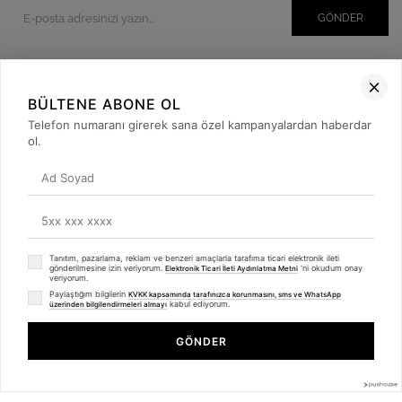
GÖNDER
BÜLTENE ABONE OL
Kurumsal
Telefon numaranı girerek sana özel kampanyalardan haberdar
Müşteri İlişkileri
ol.
Yardım
Kargo Takibi
Sosyal Medya
Tanıtım, pazarlama, reklam ve benzeri amaçlarla tarafıma ticari elektronik ileti
gönderilmesine izin veriyorum.
'ni okudum onay
Elektronik Ticari İleti Aydınlatma Metni
veriyorum.
Paylaştığım bilgilerin
KVKK kapsamında tarafınızca korunmasını, sms ve WhatsApp
kabul ediyorum.
üzerinden bilgilendirmeleri almayı
GÖNDER
© 2019
betulbabacan
.com
- Tüm Hakları Saklıdır.
Anasayfa
Favorilerim
Sepetim
Üye Girişi