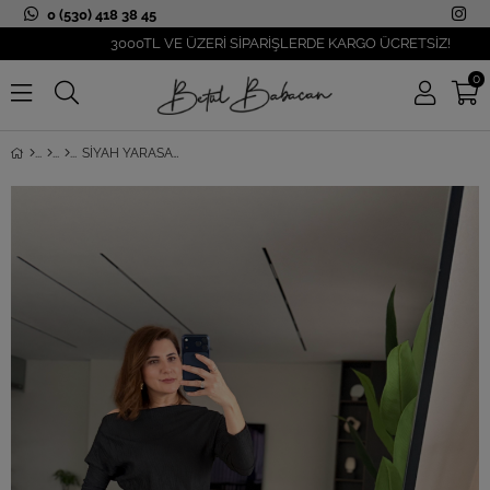
0 (530) 418 38 45
3000TL VE ÜZERİ SİPARİŞLERDE KARGO ÜCRETSİZ!
0
SIYAH YARASA KOL KAYIK YAKA TAKIM