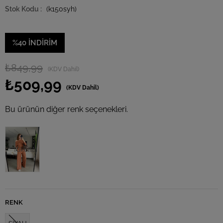
(k150syh)
%
40
İNDIRIM
₺849,99
(KDV Dahil)
₺509,99
(KDV Dahil)
Bu ürünün diğer renk seçenekleri.
Tükendi
RENK