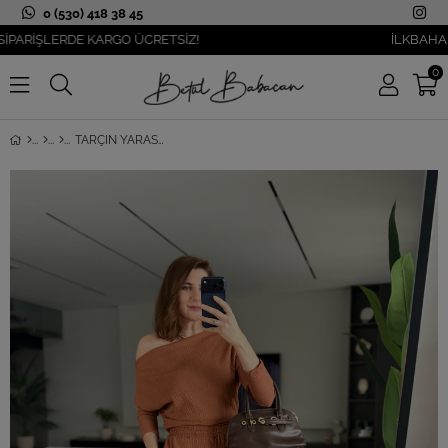
0 (530) 418 38 45
İŞLERDE KARGO ÜCRETSİZ!
İLKBAHAR MODA
0
TARÇIN YARASA KOL KAYIK YAKA TAKIM