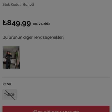
(k150t)
₺849,99
(KDV Dahil)
Bu ürünün diğer renk seçenekleri.
Tükendi
RENK
TARÇIN