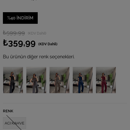
%
40
İNDIRIM
₺599,99
(KDV Dahil)
₺359,99
(KDV Dahil)
Bu ürünün diğer renk seçenekleri.
Tükendi
Tükendi
Tükendi
Tükendi
RENK
ACI KAHVE