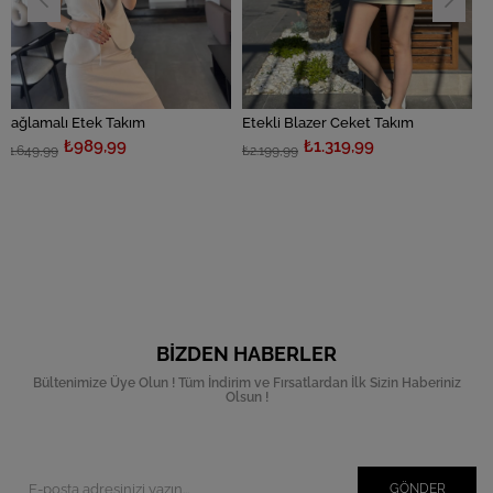
 Takım
Etekli Blazer Ceket Takım
,99
₺1.319,99
₺809,9
₺2.199,99
₺1.349,99
BIZDEN HABERLER
Bültenimize Üye Olun ! Tüm İndirim ve Fırsatlardan İlk Sizin Haberiniz
Olsun !
GÖNDER