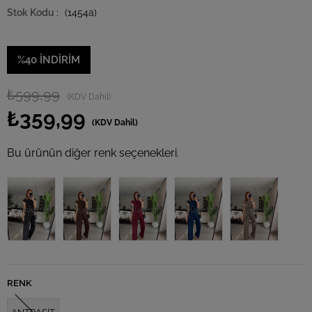
(1454a)
%
40
İNDIRIM
₺599,99
(KDV Dahil)
₺359,99
(KDV Dahil)
Bu ürünün diğer renk seçenekleri.
Tükendi
Tükendi
Tükendi
Tükendi
Tükendi
RENK