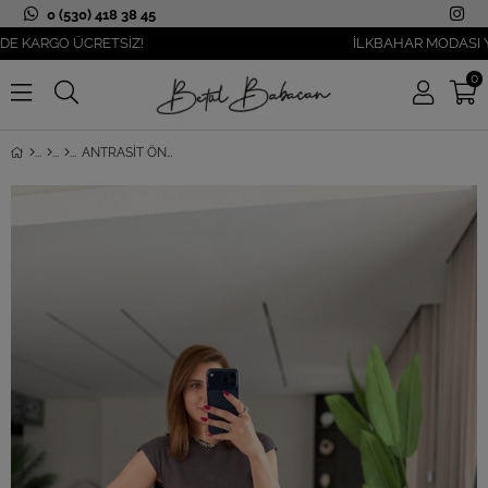
0 (530) 418 38 45
ARGO ÜCRETSİZ!
İLKBAHAR MODASI YANIBA
0
ANTRASIT ÖNDEN KUŞAKLI BÜRÜMCÜK TAKIM