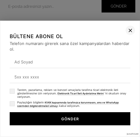
GÖNDER
BÜLTENE ABONE OL
Kurumsal
Telefon numaranı girerek sana özel kampanyalardan haberdar
Müşteri İlişkileri
ol.
Yardım
Kargo Takibi
Sosyal Medya
Tanıtım, pazarlama, reklam ve benzeri amaçlarla tarafıma ticari elektronik ileti
gönderilmesine izin veriyorum.
'ni okudum onay
Elektronik Ticari İleti Aydınlatma Metni
veriyorum.
Paylaştığım bilgilerin
KVKK kapsamında tarafınızca korunmasını, sms ve WhatsApp
kabul ediyorum.
üzerinden bilgilendirmeleri almayı
GÖNDER
© 2019
betulbabacan
.com
- Tüm Hakları Saklıdır.
Anasayfa
Favorilerim
Sepetim
Üye Girişi