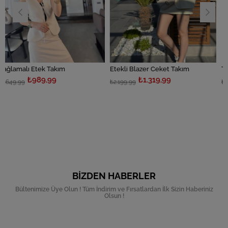
 Takım
Etekli Blazer Ceket Takım
,99
₺1.319,99
₺809,9
₺2.199,99
₺1.349,99
BIZDEN HABERLER
Bültenimize Üye Olun ! Tüm İndirim ve Fırsatlardan İlk Sizin Haberiniz
Olsun !