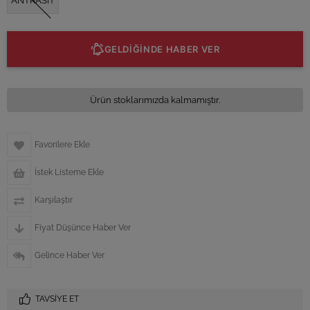
ANTRASİT
GELDİĞİNDE HABER VER
Ürün stoklarımızda kalmamıştır.
Favorilere Ekle
İstek Listeme Ekle
Karşılaştır
Fiyat Düşünce Haber Ver
Gelince Haber Ver
TAVSIYE ET